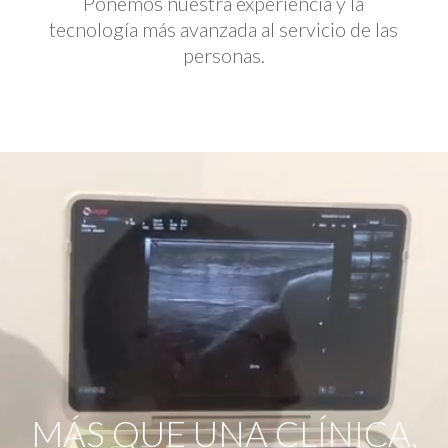
Ponemos nuestra experiencia y la
tecnología más avanzada al servicio de las
personas.
Reproductor
de
vídeo
MÁS QUE UNA CLÍNICA,