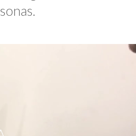
rsonas.
A,