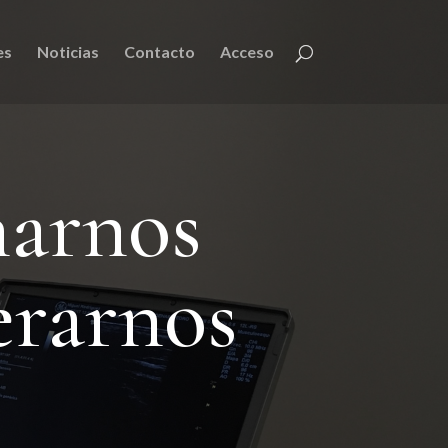
es
Noticias
Contacto
Acceso
narnos
erarnos