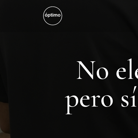
No el
pero s