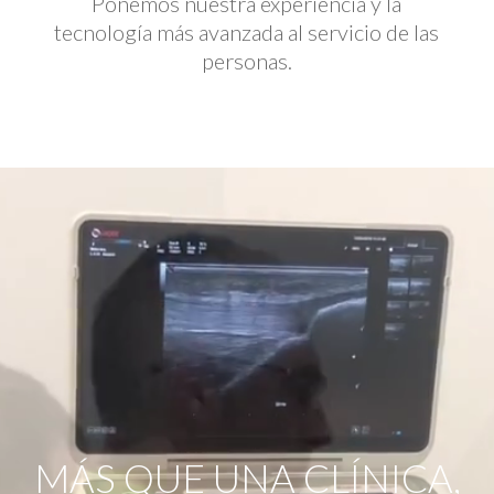
Ponemos nuestra experiencia y la
tecnología más avanzada al servicio de las
personas.
Reproductor
de
vídeo
MÁS QUE UNA CLÍNICA,