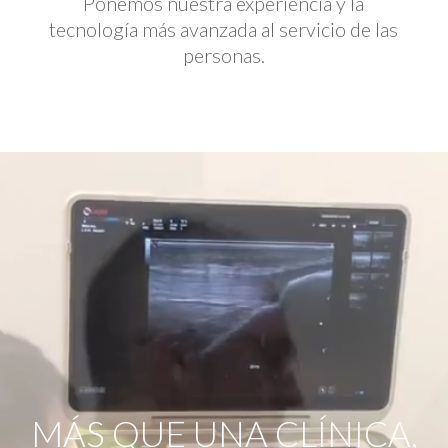
Ponemos nuestra experiencia y la
tecnología más avanzada al servicio de las
personas.
Reproductor
de
vídeo
MÁS QUE UNA CLÍNICA,