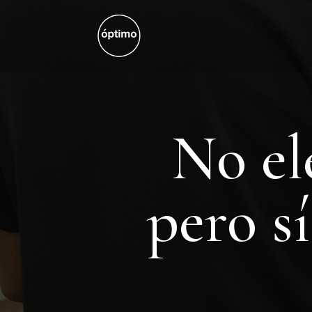
No el
pero s