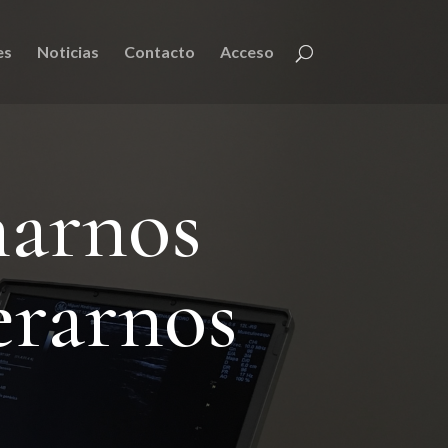
es
Noticias
Contacto
Acceso
narnos
erarnos