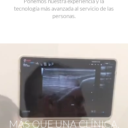
Ponemos nuestra experiencia y la
tecnología más avanzada al servicio de las
personas.
Reproductor
de
vídeo
MÁS QUE UNA CLÍNICA,