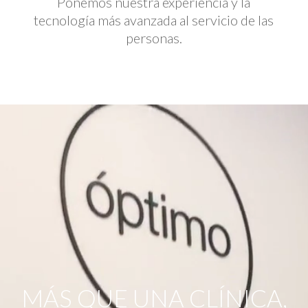
Ponemos nuestra experiencia y la
tecnología más avanzada al servicio de las
personas.
Reproductor
de
vídeo
MÁS QUE UNA CLÍNICA,