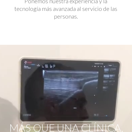
Ponemos nuestra experiencia y la
tecnología más avanzada al servicio de las
personas.
Reproductor
de
vídeo
MÁS QUE UNA CLÍNICA,