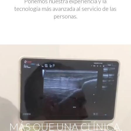
Ponemos nuestra experiencia y la
tecnología más avanzada al servicio de las
personas.
Reproductor
de
vídeo
MÁS QUE UNA CLÍNICA,