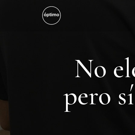
No el
pero s