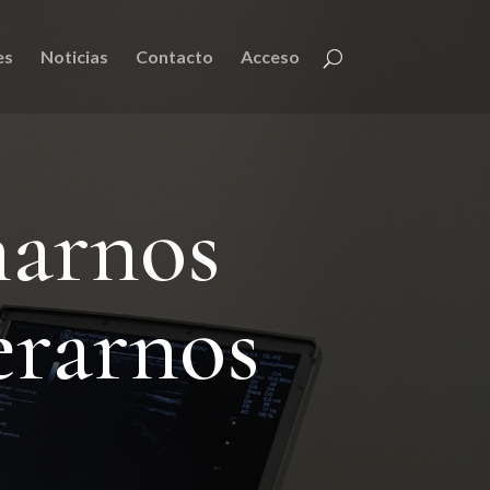
es
Noticias
Contacto
Acceso
narnos
erarnos