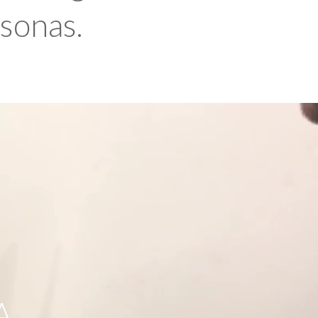
rsonas.
A,