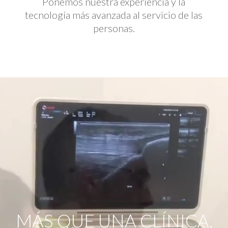
Ponemos nuestra experiencia y la
tecnología más avanzada al servicio de las
personas.
Reproductor
de
vídeo
MÁS QUE UNA CLÍNICA,