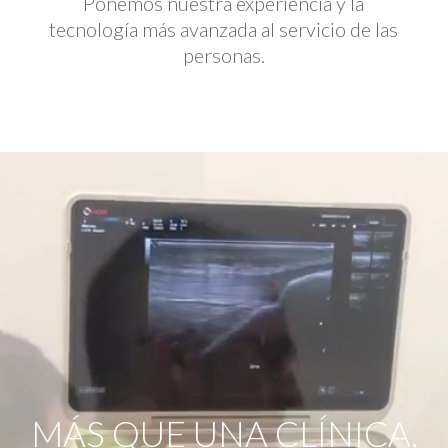
Ponemos nuestra experiencia y la
tecnología más avanzada al servicio de las
personas.
Reproductor
de
vídeo
MÁS QUE UNA CLÍNICA,