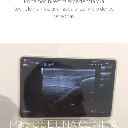
Ponemos nuestra experiencia y la
tecnología más avanzada al servicio de las
personas.
Reproductor
de
vídeo
MÁS QUE UNA CLÍNICA,