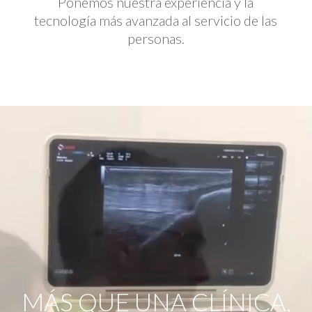
Ponemos nuestra experiencia y la
tecnología más avanzada al servicio de las
personas.
Reproductor
de
vídeo
MÁS QUE UNA CLÍNICA,