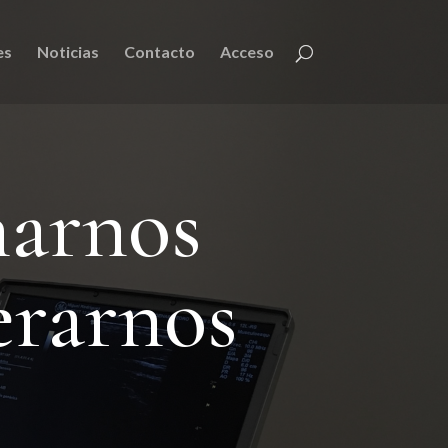
es
Noticias
Contacto
Acceso
narnos
erarnos