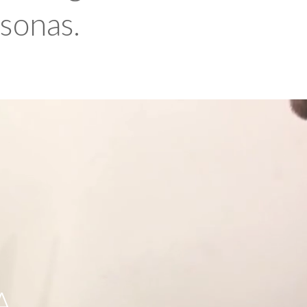
rsonas.
A,