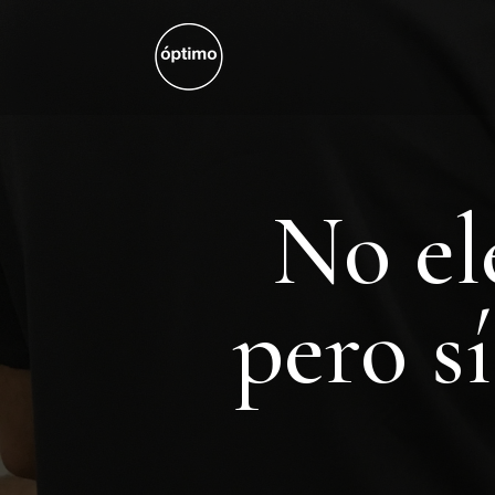
No el
pero s