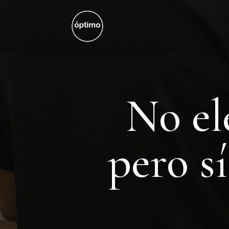
No el
pero s