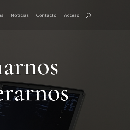
es
Noticias
Contacto
Acceso
narnos
erarnos