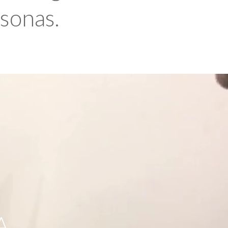
rsonas.
A,