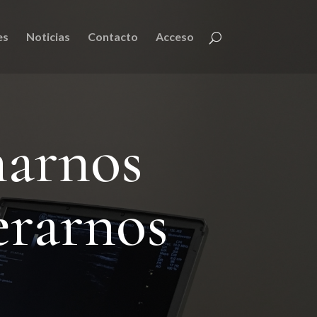
es
Noticias
Contacto
Acceso
narnos
erarnos