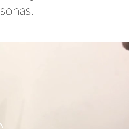
rsonas.
A,