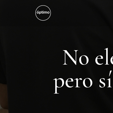
No el
pero s