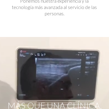
Ponemos nuestra experiencia y la
tecnología más avanzada al servicio de las
personas.
Reproductor
de
vídeo
MÁS QUE UNA CLÍNICA,