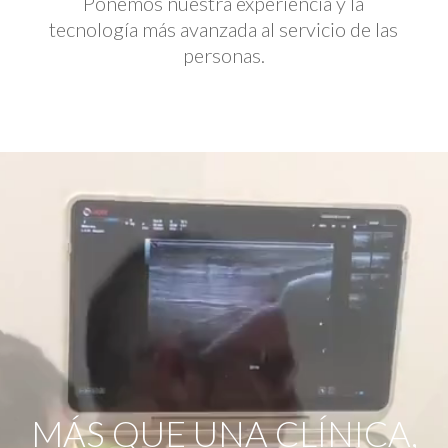
Ponemos nuestra experiencia y la
tecnología más avanzada al servicio de las
personas.
Reproductor
de
vídeo
MÁS QUE UNA CLÍNICA,