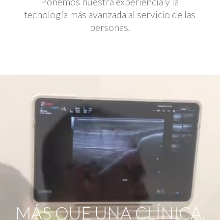
Ponemos nuestra experiencia y la
tecnología más avanzada al servicio de las
personas.
Reproductor
de
vídeo
MÁS QUE UNA CLÍNICA,