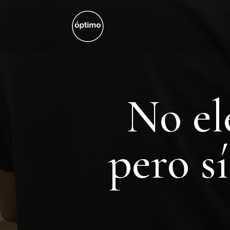
No el
pero s