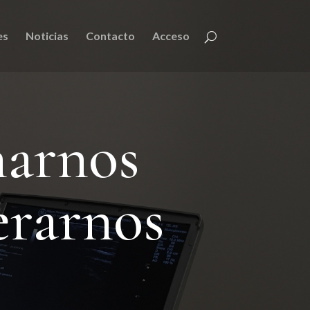
es
Noticias
Contacto
Acceso
narnos
erarnos