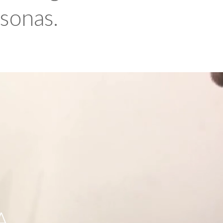
rsonas.
A,