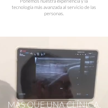
Ponemos nuestra experiencia y la
tecnología más avanzada al servicio de las
personas.
Reproductor
de
vídeo
MÁS QUE UNA CLÍNICA,