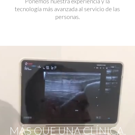
Ponemos nuestra experiencia y la
tecnología más avanzada al servicio de las
personas.
Reproductor
de
vídeo
MÁS QUE UNA CLÍNICA,