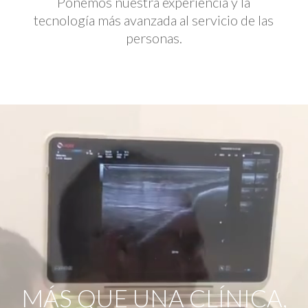
Ponemos nuestra experiencia y la
tecnología más avanzada al servicio de las
personas.
Reproductor
de
vídeo
MÁS QUE UNA CLÍNICA,