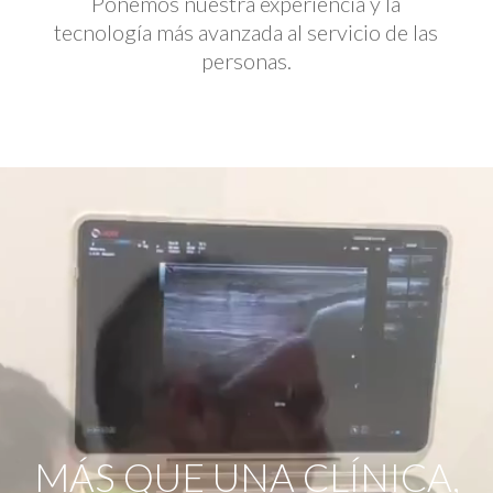
Ponemos nuestra experiencia y la
tecnología más avanzada al servicio de las
personas.
Reproductor
de
vídeo
MÁS QUE UNA CLÍNICA,