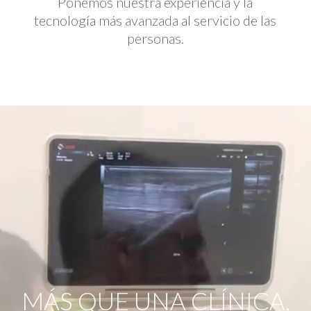
Ponemos nuestra experiencia y la
tecnología más avanzada al servicio de las
personas.
Reproductor
de
vídeo
MÁS QUE UNA CLÍNICA,