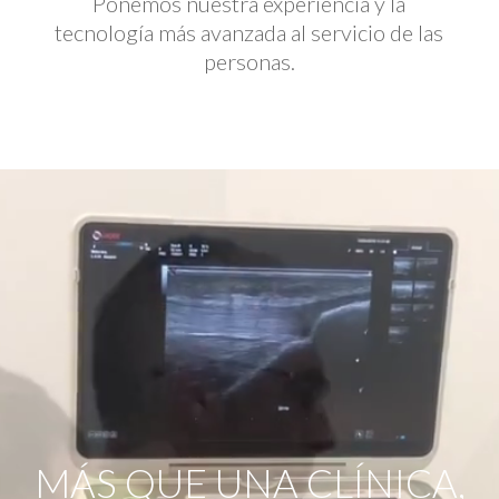
Ponemos nuestra experiencia y la
tecnología más avanzada al servicio de las
personas.
Reproductor
de
vídeo
MÁS QUE UNA CLÍNICA,