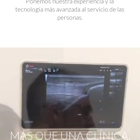
Ponemos nuestra experiencia y la
tecnología más avanzada al servicio de las
personas.
Reproductor
de
vídeo
MÁS QUE UNA CLÍNICA,