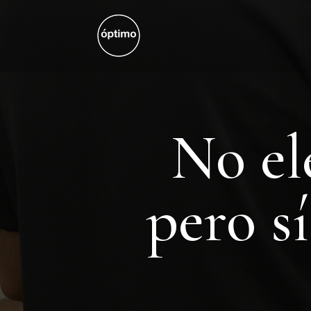
No el
pero s