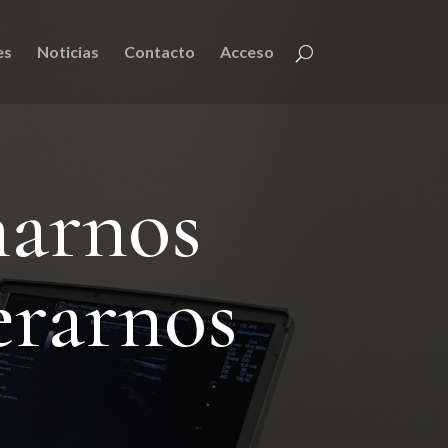
es
Noticias
Contacto
Acceso
narnos
erarnos