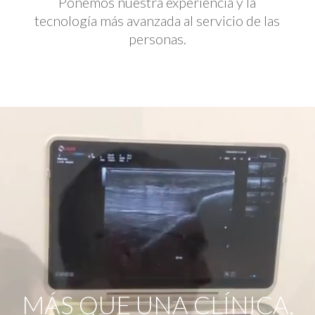
Ponemos nuestra experiencia y la
tecnología más avanzada al servicio de las
personas.
Reproductor
de
vídeo
MÁS QUE UNA CLÍNICA,