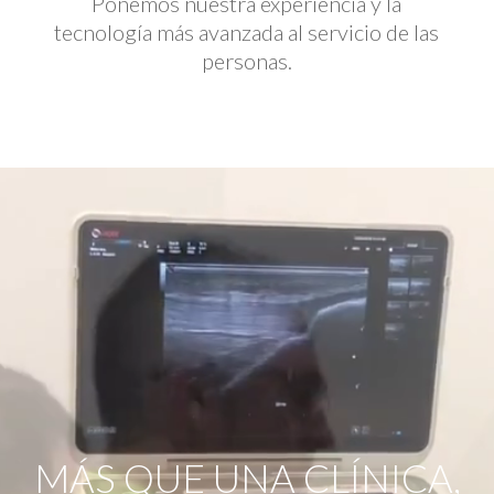
Ponemos nuestra experiencia y la
tecnología más avanzada al servicio de las
personas.
Reproductor
de
vídeo
MÁS QUE UNA CLÍNICA,