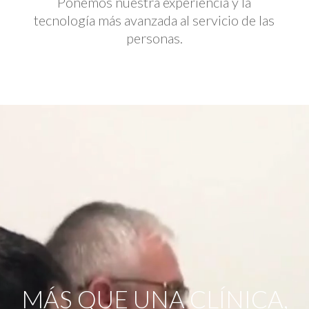
Ponemos nuestra experiencia y la
tecnología más avanzada al servicio de las
personas.
Reproductor
de
vídeo
MÁS QUE UNA CLÍNICA,