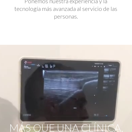
Ponemos nuestra experiencia y la
tecnología más avanzada al servicio de las
personas.
Reproductor
de
vídeo
MÁS QUE UNA CLÍNICA,