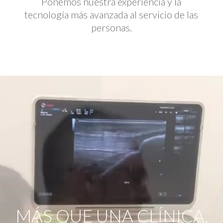
Ponemos nuestra experiencia y la
tecnología más avanzada al servicio de las
personas.
Reproductor
de
vídeo
MÁS QUE UNA CLÍNICA,