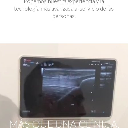
Ponemos nuestra experiencia y la
tecnología más avanzada al servicio de las
personas.
Reproductor
de
vídeo
MÁS QUE UNA CLÍNICA,