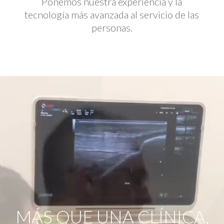
Ponemos nuestra experiencia y la
tecnología más avanzada al servicio de las
personas.
Reproductor
de
vídeo
MÁS QUE UNA CLÍNICA,