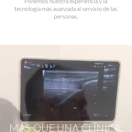
Ponemos nuestra experiencia y la
tecnología más avanzada al servicio de las
personas.
Reproductor
de
vídeo
MÁS QUE UNA CLÍNICA,