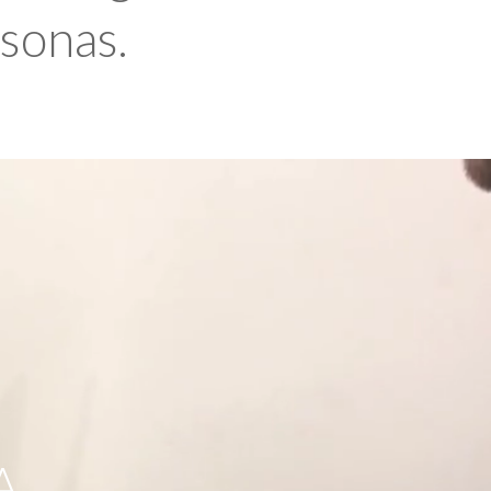
rsonas.
A,