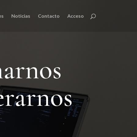
es
Noticias
Contacto
Acceso
narnos
erarnos