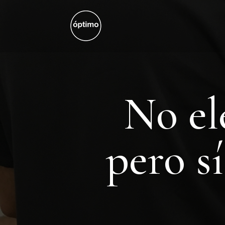
No el
pero s