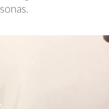
rsonas.
A,