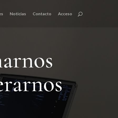
es
Noticias
Contacto
Acceso
narnos
erarnos