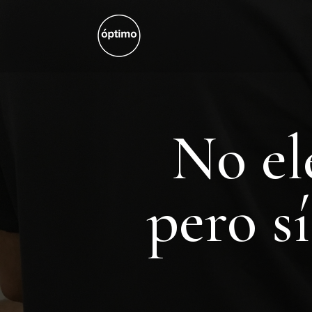
No el
pero s