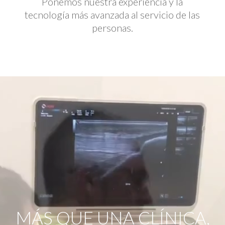
Ponemos nuestra experiencia y la
tecnología más avanzada al servicio de las
personas.
Reproductor
de
vídeo
MÁS QUE UNA CLÍNICA,