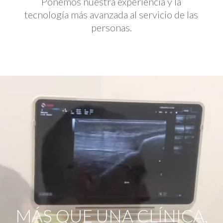
Ponemos nuestra experiencia y la
tecnología más avanzada al servicio de las
personas.
Reproductor
de
vídeo
MÁS QUE UNA CLÍNICA,