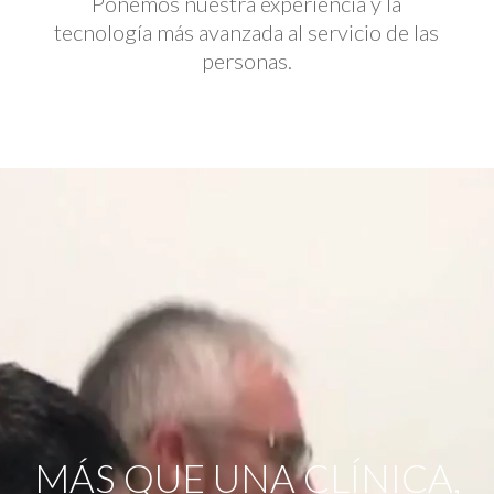
Ponemos nuestra experiencia y la
tecnología más avanzada al servicio de las
personas.
Reproductor
de
vídeo
MÁS QUE UNA CLÍNICA,