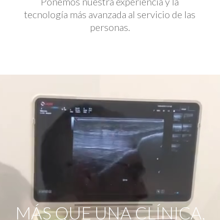
Ponemos nuestra experiencia y la
tecnología más avanzada al servicio de las
personas.
Reproductor
de
vídeo
MÁS QUE UNA CLÍNICA,