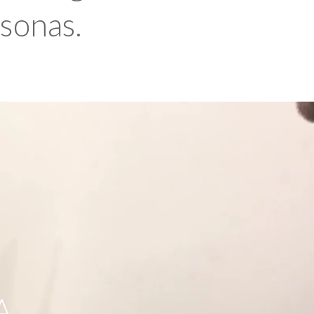
rsonas.
A,