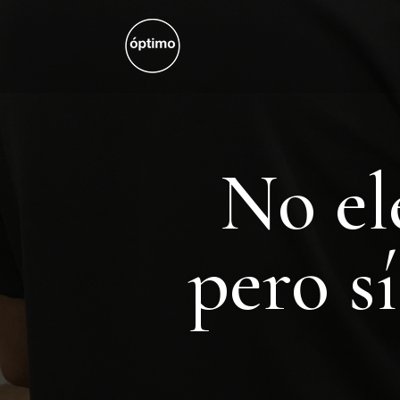
No el
pero s