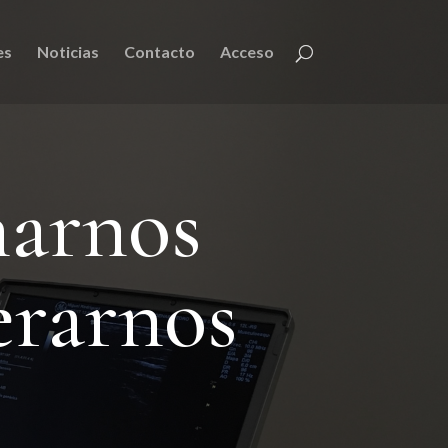
es
Noticias
Contacto
Acceso
narnos
erarnos