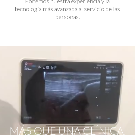
Ponemos nuestra experiencia y la
tecnología más avanzada al servicio de las
personas.
Reproductor
de
vídeo
MÁS QUE UNA CLÍNICA,