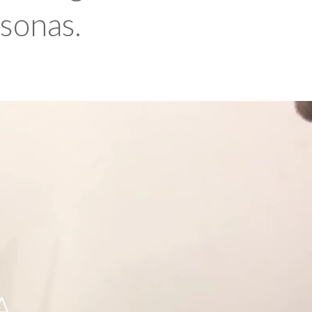
rsonas.
A,