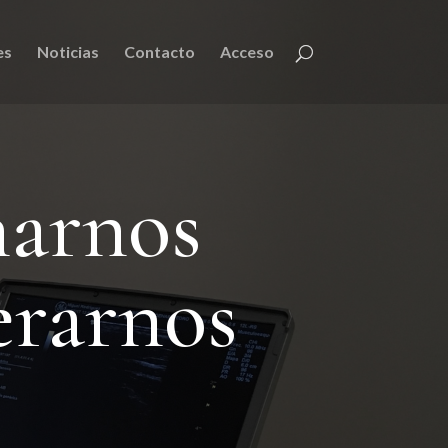
es
Noticias
Contacto
Acceso
narnos
erarnos