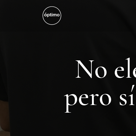
No el
pero s