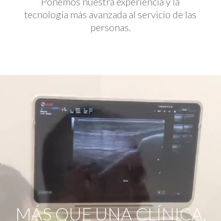
Ponemos nuestra experiencia y la
tecnología más avanzada al servicio de las
personas.
Reproductor
de
vídeo
MÁS QUE UNA CLÍNICA,