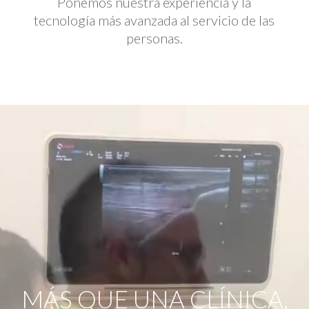
Ponemos nuestra experiencia y la
tecnología más avanzada al servicio de las
personas.
Reproductor
de
vídeo
MÁS QUE UNA CLÍNICA,