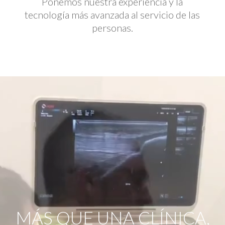
Ponemos nuestra experiencia y la
tecnología más avanzada al servicio de las
personas.
Reproductor
de
vídeo
MÁS QUE UNA CLÍNICA,