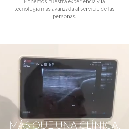
Ponemos nuestra experiencia y la
tecnología más avanzada al servicio de las
personas.
Reproductor
de
vídeo
MÁS QUE UNA CLÍNICA,